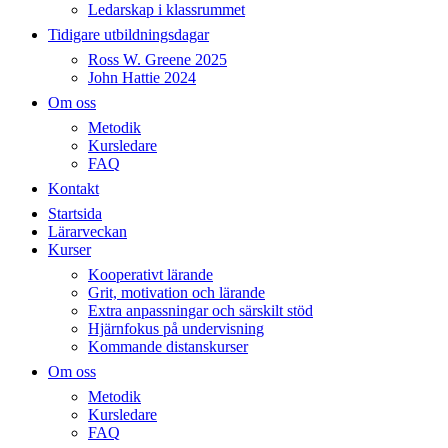
Ledarskap i klassrummet
Tidigare utbildningsdagar
Ross W. Greene 2025
John Hattie 2024
Om oss
Metodik
Kursledare
FAQ
Kontakt
Startsida
Lärarveckan
Kurser
Kooperativt lärande
Grit, motivation och lärande
Extra anpassningar och särskilt stöd
Hjärnfokus på undervisning
Kommande distanskurser
Om oss
Metodik
Kursledare
FAQ