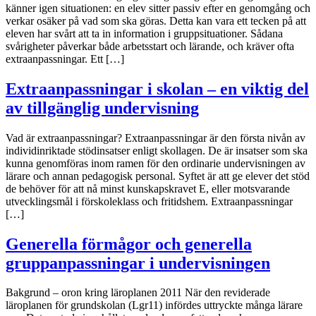
känner igen situationen: en elev sitter passiv efter en genomgång och
verkar osäker på vad som ska göras. Detta kan vara ett tecken på att
eleven har svårt att ta in information i gruppsituationer. Sådana
svårigheter påverkar både arbetsstart och lärande, och kräver ofta
extraanpassningar. Ett […]
Extraanpassningar i skolan – en viktig del
av tillgänglig undervisning
Vad är extraanpassningar? Extraanpassningar är den första nivån av
individinriktade stödinsatser enligt skollagen. De är insatser som ska
kunna genomföras inom ramen för den ordinarie undervisningen av
lärare och annan pedagogisk personal. Syftet är att ge elever det stöd
de behöver för att nå minst kunskapskravet E, eller motsvarande
utvecklingsmål i förskoleklass och fritidshem. Extraanpassningar
[…]
Generella förmågor och generella
gruppanpassningar i undervisningen
Bakgrund – oron kring läroplanen 2011 När den reviderade
läroplanen för grundskolan (Lgr11) infördes uttryckte många lärare