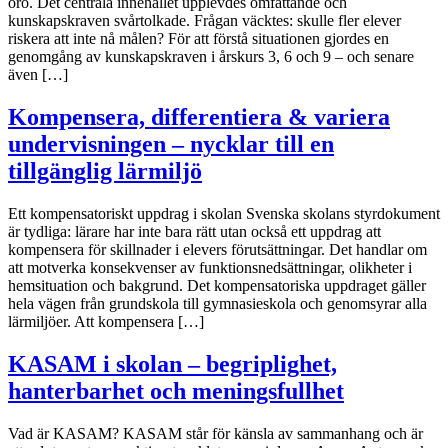
oro. Det centrala innehållet upplevdes omfattande och
kunskapskraven svårtolkade. Frågan väcktes: skulle fler elever
riskera att inte nå målen? För att förstå situationen gjordes en
genomgång av kunskapskraven i årskurs 3, 6 och 9 – och senare
även […]
Kompensera, differentiera & variera
undervisningen – nycklar till en
tillgänglig lärmiljö
Ett kompensatoriskt uppdrag i skolan Svenska skolans styrdokument
är tydliga: lärare har inte bara rätt utan också ett uppdrag att
kompensera för skillnader i elevers förutsättningar. Det handlar om
att motverka konsekvenser av funktionsnedsättningar, olikheter i
hemsituation och bakgrund. Det kompensatoriska uppdraget gäller
hela vägen från grundskola till gymnasieskola och genomsyrar alla
lärmiljöer. Att kompensera […]
KASAM i skolan – begriplighet,
hanterbarhet och meningsfullhet
Vad är KASAM? KASAM står för känsla av sammanhang och är