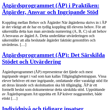
Åtgärdsprogrammet (ÅP) i Praktiken:
Åtgärder, Ansvar och Ingripande Stöd
Koppling mellan Behov och Åtgärder När åtgärderna skrivs in i ÅP
är det viktigt att de har en tydlig koppling till elevens behov. För att
säkerställa detta kan man använda numrering (A, B, C) så att behov
A besvaras av åtgärd A. Detta underlättar utvärderingen och
säkerställer att alla beslutade åtgärder faktiskt genomförs och
utvärderas. […]
Åtgärdsprogrammet (ÅP): Det Särskilda
Stödet och Utvärdering
Åtgärdsprogrammet (ÅP) representerar det fjärde och mest
ingripande steget i vad som kan kallas Tillgänglighetstrappan. Vissa
elever behöver ett mer ingripande, omfattande eller varaktigt stöd för
att deras lärande och skolsituation ska bli tillgänglig. ÅP är ett
formellt beslut som dokumenterar detta särskilda stöd. Upprättande
av Åtgärdsprogram Att upprätta ett ÅP kräver noggrannhet, både
etiskt […]
Individnivå och tidigare insatser