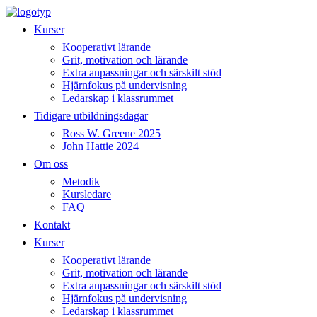
Hoppa
till
Kurser
innehåll
Kooperativt lärande
Grit, motivation och lärande
Extra anpassningar och särskilt stöd
Hjärnfokus på undervisning
Ledarskap i klassrummet
Tidigare utbildningsdagar
Ross W. Greene 2025
John Hattie 2024
Om oss
Metodik
Kursledare
FAQ
Kontakt
Kurser
Kooperativt lärande
Grit, motivation och lärande
Extra anpassningar och särskilt stöd
Hjärnfokus på undervisning
Ledarskap i klassrummet