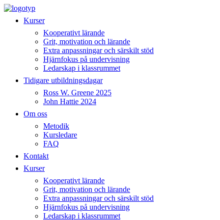
Hoppa
till
Kurser
innehåll
Kooperativt lärande
Grit, motivation och lärande
Extra anpassningar och särskilt stöd
Hjärnfokus på undervisning
Ledarskap i klassrummet
Tidigare utbildningsdagar
Ross W. Greene 2025
John Hattie 2024
Om oss
Metodik
Kursledare
FAQ
Kontakt
Kurser
Kooperativt lärande
Grit, motivation och lärande
Extra anpassningar och särskilt stöd
Hjärnfokus på undervisning
Ledarskap i klassrummet