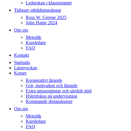
Ledarskap i klassrummet
Tidigare utbildningsdagar
Ross W. Greene 2025
John Hattie 2024
Om oss
Metodik
Kursledare
FAQ
Kontakt
Startsida
Lärarveckan
Kurser
Kooperativt lärande
Grit, motivation och lärande
Extra anpassningar och särskilt stöd
Hjärnfokus på undervisning
Kommande distanskurser
Om oss
Metodik
Kursledare
FAQ