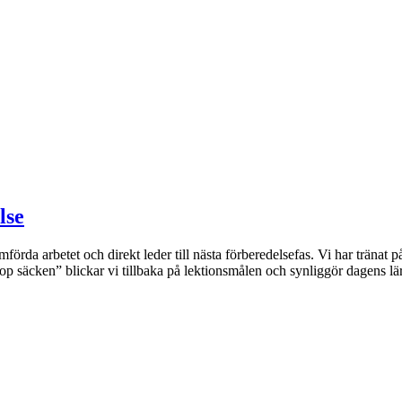
lse
da arbetet och direkt leder till nästa förberedelsefas. Vi har tränat på
p säcken” blickar vi tillbaka på lektionsmålen och synliggör dagens lä