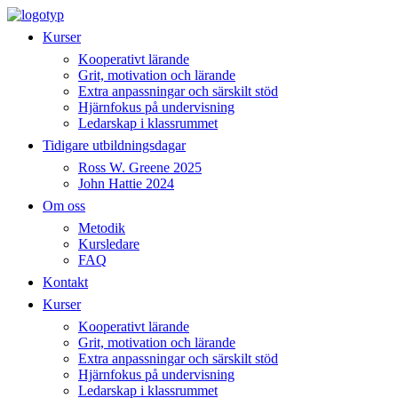
Hoppa
till
Kurser
innehåll
Kooperativt lärande
Grit, motivation och lärande
Extra anpassningar och särskilt stöd
Hjärnfokus på undervisning
Ledarskap i klassrummet
Tidigare utbildningsdagar
Ross W. Greene 2025
John Hattie 2024
Om oss
Metodik
Kursledare
FAQ
Kontakt
Kurser
Kooperativt lärande
Grit, motivation och lärande
Extra anpassningar och särskilt stöd
Hjärnfokus på undervisning
Ledarskap i klassrummet