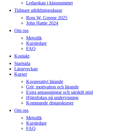
Ledarskap i klassrummet
Tidigare utbildningsdagar
Ross W. Greene 2025
John Hattie 2024
Om oss
Metodik
Kursledare
FAQ
Kontakt
Startsida
Lärarveckan
Kurser
Kooperativt lärande
Grit, motivation och lärande
Extra anpassningar och särskilt stöd
Hjärnfokus på undervisning
Kommande distanskurser
Om oss
Metodik
Kursledare
FAQ