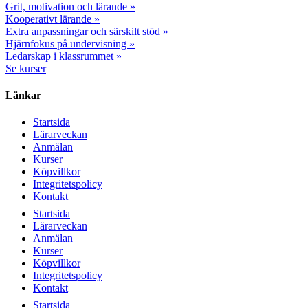
Grit, motivation och lärande »
Kooperativt lärande »
Extra anpassningar och särskilt stöd »
Hjärnfokus på undervisning »
Ledarskap i klassrummet »
Se kurser
Länkar
Startsida
Lärarveckan
Anmälan
Kurser
Köpvillkor
Integritetspolicy
Kontakt
Startsida
Lärarveckan
Anmälan
Kurser
Köpvillkor
Integritetspolicy
Kontakt
Startsida