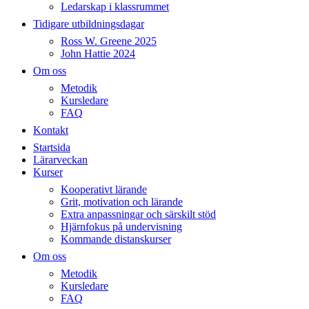
Ledarskap i klassrummet
Tidigare utbildningsdagar
Ross W. Greene 2025
John Hattie 2024
Om oss
Metodik
Kursledare
FAQ
Kontakt
Startsida
Lärarveckan
Kurser
Kooperativt lärande
Grit, motivation och lärande
Extra anpassningar och särskilt stöd
Hjärnfokus på undervisning
Kommande distanskurser
Om oss
Metodik
Kursledare
FAQ