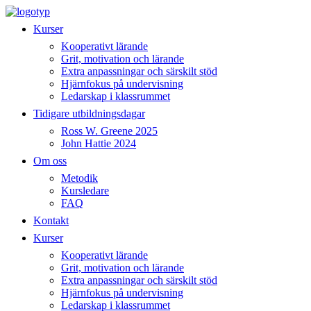
Hoppa
till
Kurser
innehåll
Kooperativt lärande
Grit, motivation och lärande
Extra anpassningar och särskilt stöd
Hjärnfokus på undervisning
Ledarskap i klassrummet
Tidigare utbildningsdagar
Ross W. Greene 2025
John Hattie 2024
Om oss
Metodik
Kursledare
FAQ
Kontakt
Kurser
Kooperativt lärande
Grit, motivation och lärande
Extra anpassningar och särskilt stöd
Hjärnfokus på undervisning
Ledarskap i klassrummet