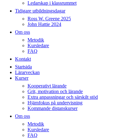
Ledarskap i klassrummet
Tidigare utbildningsdagar
Ross W. Greene 2025
John Hattie 2024
Om oss
Metodik
Kursledare
FAQ
Kontakt
Startsida
Lärarveckan
Kurser
Kooperativt lärande
Grit, motivation och lärande
Extra anpassningar och särskilt stöd
Hjärnfokus på undervisning
Kommande distanskurser
Om oss
Metodik
Kursledare
FAQ