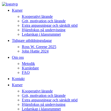
Hoppa
till
Kurser
innehåll
Kooperativt lärande
Grit, motivation och lärande
Extra anpassningar och särskilt stöd
Hjärnfokus på undervisning
Ledarskap i klassrummet
Tidigare utbildningsdagar
Ross W. Greene 2025
John Hattie 2024
Om oss
Metodik
Kursledare
FAQ
Kontakt
Kurser
Kooperativt lärande
Grit, motivation och lärande
Extra anpassningar och särskilt stöd
Hjärnfokus på undervisning
Ledarskap i klassrummet