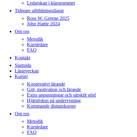
Ledarskap i klassrummet
Tidigare utbildningsdagar
Ross W. Greene 2025
John Hattie 2024
Om oss
Metodik
Kursledare
FAQ
Kontakt
Startsida
Lärarveckan
Kurser
Kooperativt lärande
Grit, motivation och lärande
Extra anpassningar och särskilt stöd
Hjärnfokus på undervisning
Kommande distanskurser
Om oss
Metodik
Kursledare
FAQ