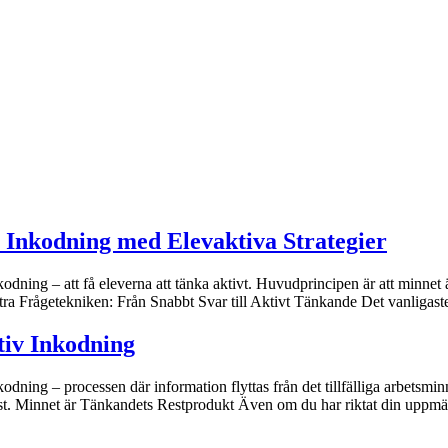
 Inkodning med Elevaktiva Strategier
ning – att få eleverna att tänka aktivt. Huvudprincipen är att minnet 
ra Frågetekniken: Från Snabbt Svar till Aktivt Tänkande Det vanligaste 
iv Inkodning
ing – processen där information flyttas från det tillfälliga arbetsminne
äst. Minnet är Tänkandets Restprodukt Även om du har riktat din uppm