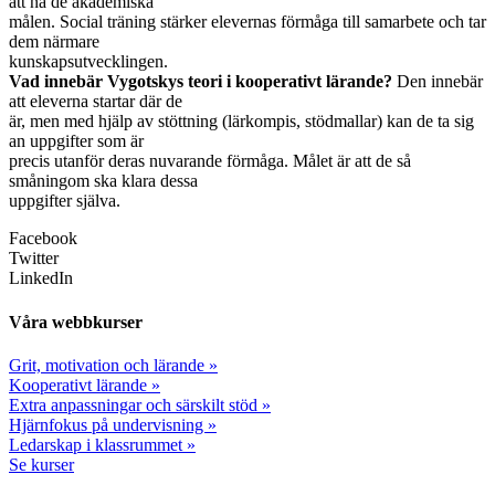
att nå de akademiska
målen. Social träning stärker elevernas förmåga till samarbete och tar
dem närmare
kunskapsutvecklingen.
Vad innebär Vygotskys teori i kooperativt lärande?
Den innebär
att eleverna startar där de
är, men med hjälp av stöttning (lärkompis, stödmallar) kan de ta sig
an uppgifter som är
precis utanför deras nuvarande förmåga. Målet är att de så
småningom ska klara dessa
uppgifter själva.
Facebook
Twitter
LinkedIn
Våra webbkurser
Grit, motivation och lärande »
Kooperativt lärande »
Extra anpassningar och särskilt stöd »
Hjärnfokus på undervisning »
Ledarskap i klassrummet »
Se kurser