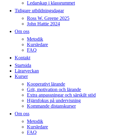
Ledarskap i klassrummet
Tidigare utbildningsdagar
Ross W. Greene 2025
John Hattie 2024
Om oss
Metodik
Kursledare
FAQ
Kontakt
Startsida
Lärarveckan
Kurser
Kooperativt lärande
Grit, motivation och lärande
Extra anpassningar och särskilt stöd
Hjärnfokus på undervisning
Kommande distanskurser
Om oss
Metodik
Kursledare
FAQ