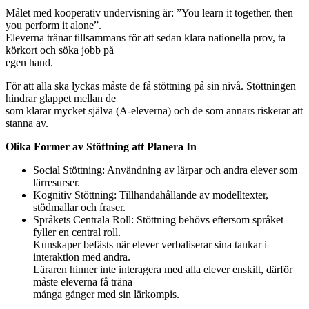
Målet med kooperativ undervisning är: ”You learn it together, then
you perform it alone”.
Eleverna tränar tillsammans för att sedan klara nationella prov, ta
körkort och söka jobb på
egen hand.
För att alla ska lyckas måste de få stöttning på sin nivå. Stöttningen
hindrar glappet mellan de
som klarar mycket själva (A-eleverna) och de som annars riskerar att
stanna av.
Olika Former av Stöttning att Planera In
Social Stöttning: Användning av lärpar och andra elever som
lärresurser.
Kognitiv Stöttning: Tillhandahållande av modelltexter,
stödmallar och fraser.
Språkets Centrala Roll: Stöttning behövs eftersom språket
fyller en central roll.
Kunskaper befästs när elever verbaliserar sina tankar i
interaktion med andra.
Läraren hinner inte interagera med alla elever enskilt, därför
måste eleverna få träna
många gånger med sin lärkompis.